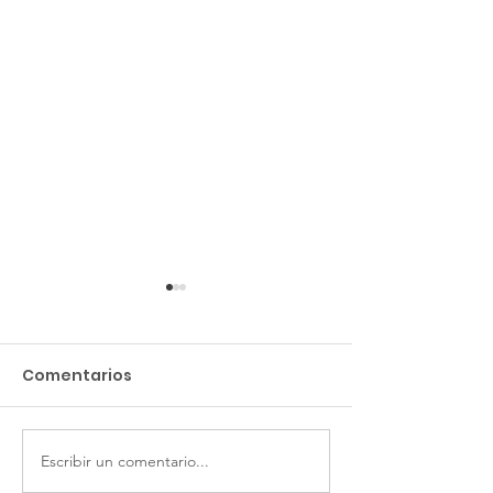
Comentarios
Escribir un comentario...
Constitución de
LINEAS DE ACC