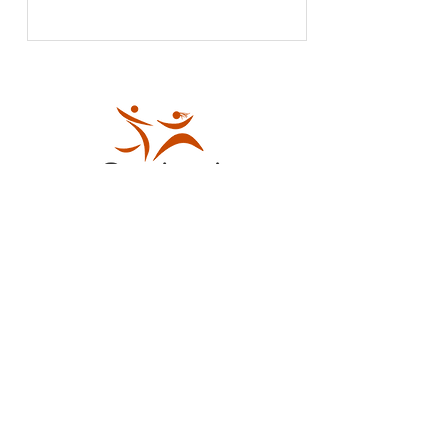
Contáctanos
Dirección:
Pasaje El Norte E9-29 y
Shyris,
Quito - Ecuador
Email
:
cedeal@cedeal.org
Teléfono
:
(02) 244.5193
Celular:
099.448.9779
Enlaces