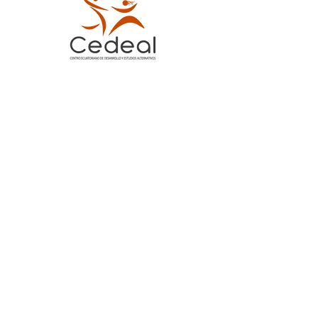
como mecanismo de
articulación de las
mujeres
Contáctanos
Dirección:
Pasaje El Norte E9-29 y
Shyris,
Quito - Ecuador
Email
:
cedeal@cedeal.org
Teléfono
:
(02) 244.5193
Celular:
099.448.9779
Enlaces
Conócenos
Alianza y Convenios
Publicaciones
Proyectos
Información
Noticias
Contacto
Voluntariado