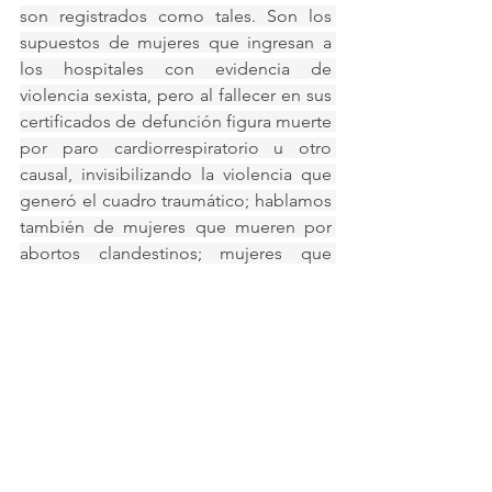
son registrados como tales. Son los 
supuestos de mujeres que ingresan a 
los hospitales con evidencia de 
violencia sexista, pero al fallecer en sus 
certificados de defunción figura muerte 
por paro cardiorrespiratorio u otro 
causal, invisibilizando la violencia que 
generó el cuadro traumático; hablamos 
también de mujeres que mueren por 
abortos clandestinos; mujeres que 
aparecen en las noticias como muertas 
por suicidio, pero que han padecido 
previamente una situación de violencia 
sexista y/o violaciones.
Instamos a los Estados a - dentro de sus 
cometidos de difusión, promoción y 
garantía de los derechos humanos – 
invertir más recursos en la 