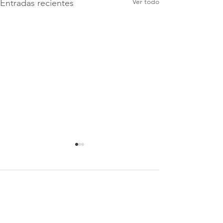
Ver todo
Entradas recientes
Comentarios
Escribir un comentario...