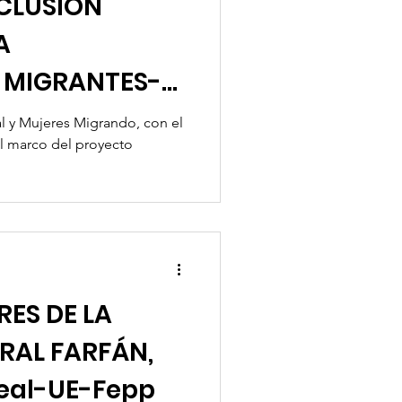
CLUSIÓN
A
 MIGRANTES-
 Migrando-PPM
l y Mujeres Migrando, con el
l marco del proyecto
ES DE LA
RAL FARFÁN,
al-UE-Fepp