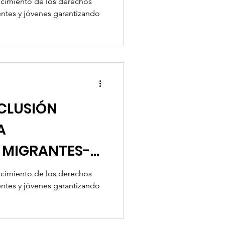
ecimiento de los derechos
ntes y jóvenes garantizando
CLUSIÓN
A
 MIGRANTES-
 Migrando-PPM
ecimiento de los derechos
ntes y jóvenes garantizando