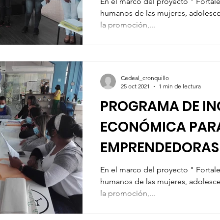
En el marco del proyecto " Fortal
humanos de las mujeres, adolesce
la promoción,...
Cedeal_cronquillo
25 oct 2021
1 min de lectura
PROGRAMA DE IN
ECONÓMICA PAR
EMPRENDEDORAS
Cedeal-Mujeres
En el marco del proyecto " Fortal
humanos de las mujeres, adolesce
la promoción,...