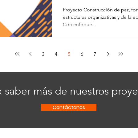
Proyecto Construcción de paz, for
estructuras organizativas y de la e
Con enfoque...
3
4
5
6
7
a saber más de nuestros proye
Contáctanos