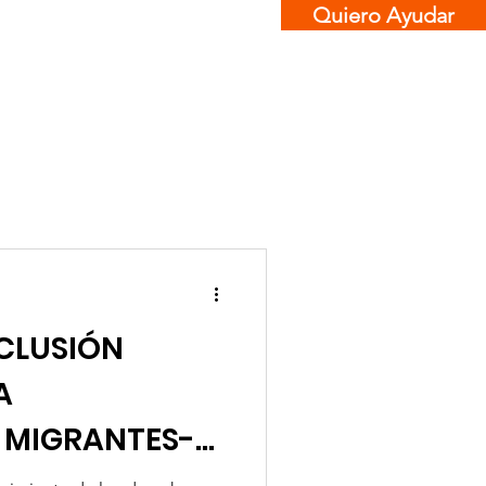
Quiero Ayudar
Contacto
CLUSIÓN
A
 MIGRANTES-
 Migrando-PPM