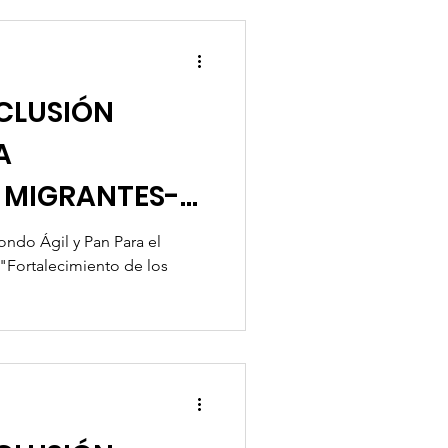
CLUSIÓN
A
 MIGRANTES-
 Migrando-PPM
ndo Ágil y Pan Para el
"Fortalecimiento de los