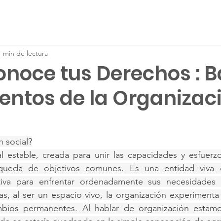
Conócenos
Publicaciones
Noticias
Nuestro trabajo
1 min de lectura
onoce tus Derechos : B
ntos de la Organizac
 social?
l estable, creada para unir las capacidades y esfuerz
ueda de objetivos comunes. Es una entidad viva 
tiva para enfrentar ordenadamente sus necesidades 
s, al ser un espacio vivo, la organización experimenta c
mbios permanentes. Al hablar de organización estam