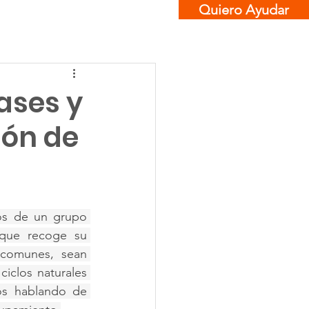
Quiero Ayudar
Contacto
ases y
ión de
os de un grupo 
que recoge su 
comunes, sean 
iclos naturales 
os hablando de 