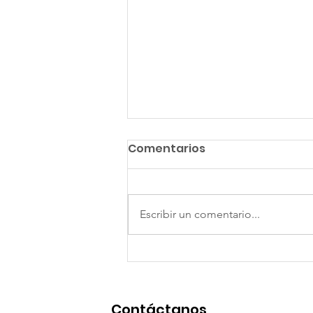
Comentarios
Escribir un comentario...
AGENDA DE MUJERES DE LA
PARROQUIA GENERAL
FARFÁN, SUCUMBÍOS-
Contáctanos