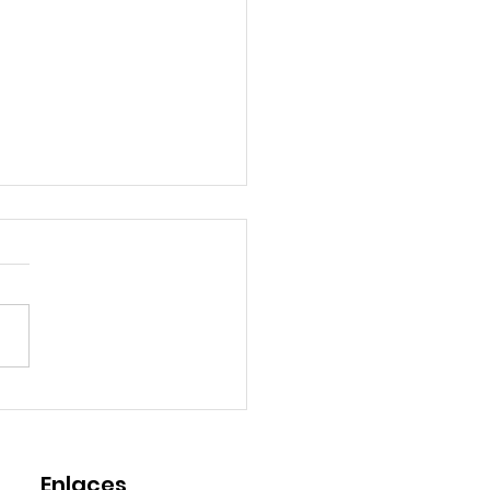
pora Africana en la
ricas, ¿De dónde y
o vinieron nuestros
la Ciudadana para la
elos y Abuelas?
racia Derechos Colectivos
enio Regional Sudamerica
1-049 : IEPALA / AECID
rgar Publicación:
Enlaces