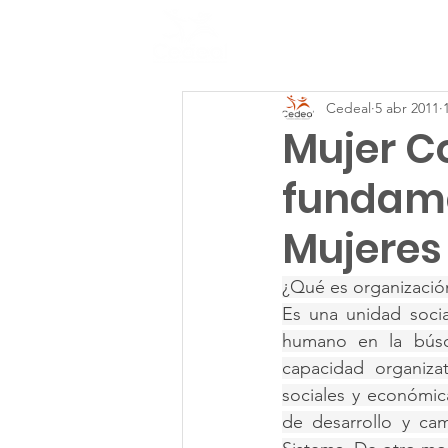
Inicio
Cedeal
5 abr 2011
Mujer C
fundame
Mujeres
¿Qué es organización
Es una unidad socia
humano en la búsq
capacidad organiza
sociales y económica
de desarrollo y ca