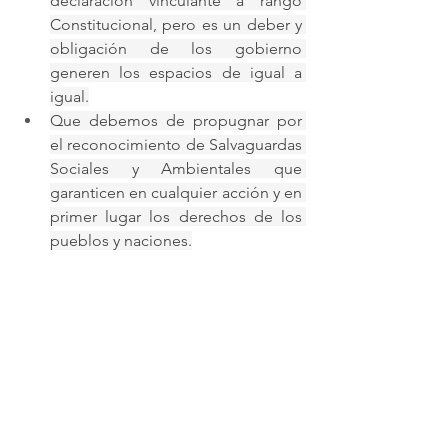
declaración vinculante a rango 
Constitucional, pero es un deber y 
obligación de los gobierno 
generen los espacios de igual a 
igual.
Que debemos de propugnar por 
el reconocimiento de Salvaguardas 
Sociales y Ambientales que 
garanticen en cualquier acción y en 
primer lugar los derechos de los 
pueblos y naciones.
Por ello,
Convocamos a todos los pueblos y 
naciones originarias o indígenas a 
unir esfuerzos para construir un 
movimiento internacional que nos 
permita fortalecer nuestras 