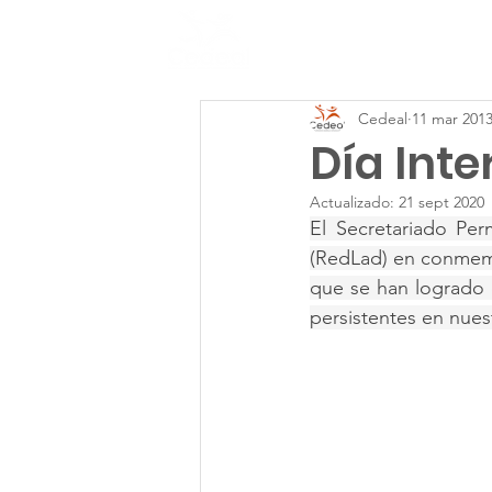
Inicio
Cedeal
11 mar 201
Día Inte
Actualizado:
21 sept 2020
El Secretariado Per
(RedLad) en conmemor
que se han logrado e
persistentes en nues