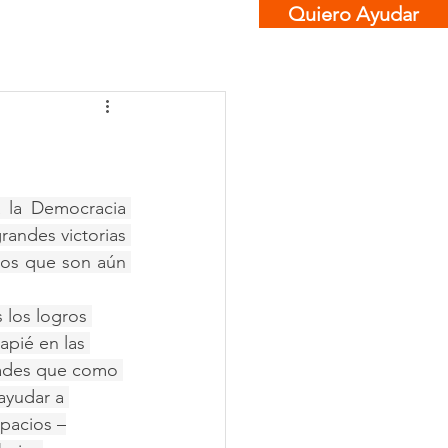
Quiero Ayudar
Contacto
 la Democracia 
andes victorias 
tos que son aún 
 los logros 
pié en las 
dades que como 
ayudar a 
pacios –