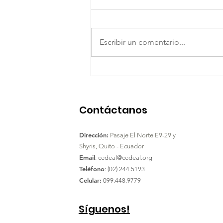
Escribir un comentario...
25 años Cedeal
Contáctanos
Dirección:
Pasaje El Norte E9-29 y
Shyris,
Quito - Ecuador
Email
:
cedeal@cedeal.org
Teléfono
: (02) 244.5193
Celular:
099.448.9779
Síguenos!