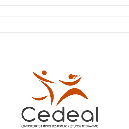
Constitución de huertos
LINE
agroecológicos urbano y
DE 
rurales como
mecanismo de
articulación de las
mujeres